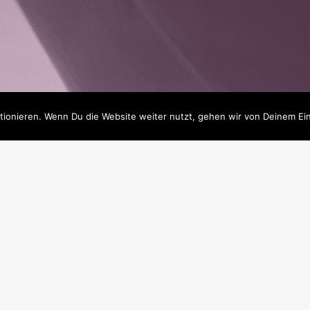
onieren. Wenn Du die Website weiter nutzt, gehen wir von Deinem Ein
erzlich willkomm
Suche nach professionellem Unterricht in den Bereichen Kla
auch Studienvorbereitung oder musikalische Früherziehung
r genau richtig!
Die Liebe zur Musik ist und war stetig ein