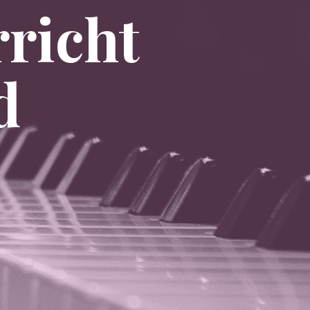
richt
d