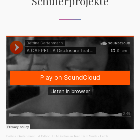
Schülerprojekte
Bettina Gartenmann
·
A CAPPELLA Disclosure feat. Sam Smith - Latch